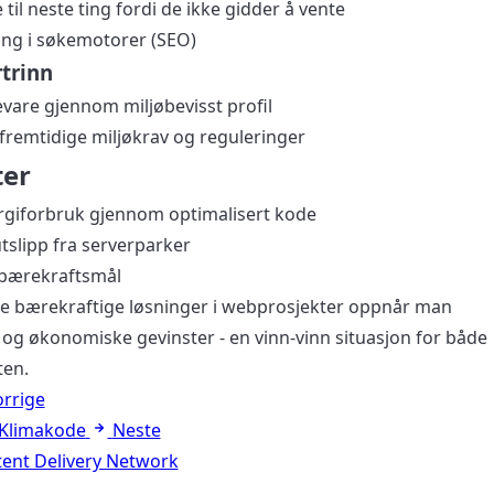
til neste ting fordi de ikke gidder å vente
ing i søkemotorer (SEO)
trinn
vare gjennom miljøbevisst profil
fremtidige miljøkrav og reguleringer
ter
rgiforbruk gjennom optimalisert kode
slipp fra serverparker
s bærekraftsmål
e bærekraftige løsninger i webprosjekter oppnår man
og økonomiske gevinster - en vinn-vinn situasjon for både
ten.
orrige
Klimakode
Neste
ent Delivery Network