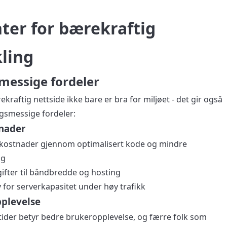
er for bærekraftig
ling
messige fordeler
ekraftig nettside ikke bare er bra for miljøet - det gir også
gsmessige fordeler:
nader
rkostnader gjennom optimalisert kode og mindre
ng
ifter til båndbredde og hosting
for serverkapasitet under høy trafikk
plevelse
tider betyr bedre brukeropplevelse, og færre folk som