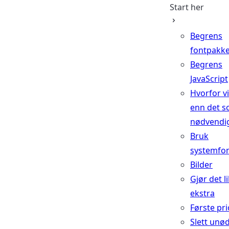
Start her
Begrens
fontpakk
Begrens
JavaScript
Hvorfor v
enn det s
nødvendi
Bruk
systemfo
Bilder
Gjør det li
ekstra
Første pri
Slett unø