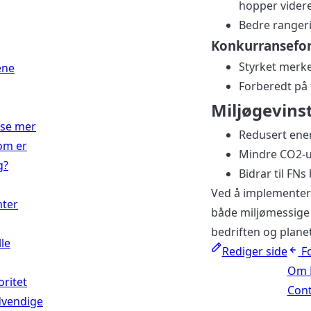
hopper videre 
Bedre ranger
Konkurransefor
Styrket merke
ene
Forberedt på 
Miljøgevins
ise mer
Redusert ene
om er
Mindre CO2-ut
g?
Bidrar til FN
Ved å implementer
nter
både miljømessige 
bedriften og plane
lle
Rediger side
F
Om 
oritet
Cont
dvendige