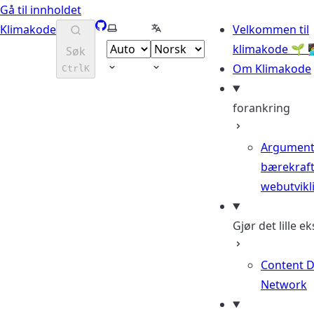
Gå til innholdet
GitHub
Velg tema
Velg språk
Klimakode
Velkommen til
klimakode 🌱 👩‍
Søk
Om Klimakode
Ctrl
K
forankring
Argument
bærekraft
webutvikl
Gjør det lille ek
Content D
Network