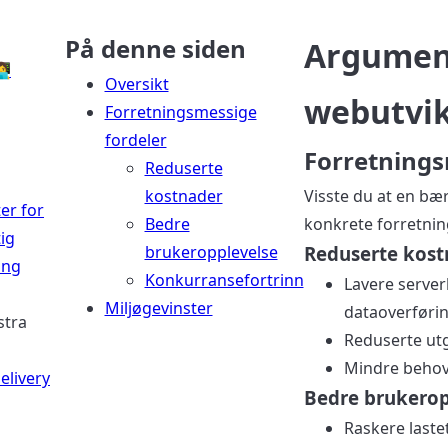
På denne siden
Argument
💻
Oversikt
webutvik
Forretningsmessige
fordeler
Forretnings
Reduserte
kostnader
Visste du at en bær
er for
Bedre
konkrete forretnin
ig
brukeropplevelse
Reduserte kost
ing
Konkurransefortrinn
Lavere serve
Miljøgevinster
dataoverføri
stra
Reduserte utg
Mindre behov 
elivery
Bedre brukerop
Raskere laste