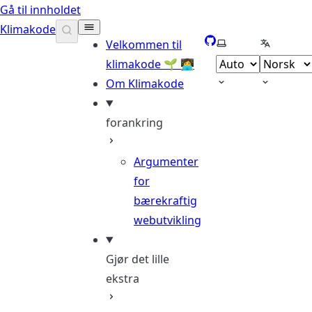
Gå til innholdet
Klimakode
GitHub
Velg tema
Velg språ
Velkommen til
klimakode 🌱 👩‍💻
Om Klimakode
forankring
Argumenter
for
bærekraftig
webutvikling
Gjør det lille
ekstra